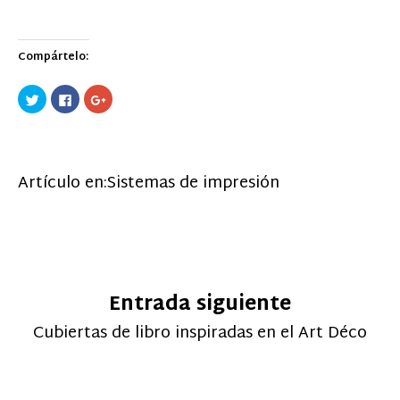
Compártelo:
Haz
Haz
Haz
clic
clic
clic
para
para
para
compartir
compartir
compartir
en
en
en
Twitter
Facebook
Google+
(Se
(Se
(Se
abre
abre
abre
Artículo en:
Sistemas de impresión
en
en
en
una
una
una
ventana
ventana
ventana
nueva)
nueva)
nueva)
Entrada siguiente
Cubiertas de libro inspiradas en el Art Déco