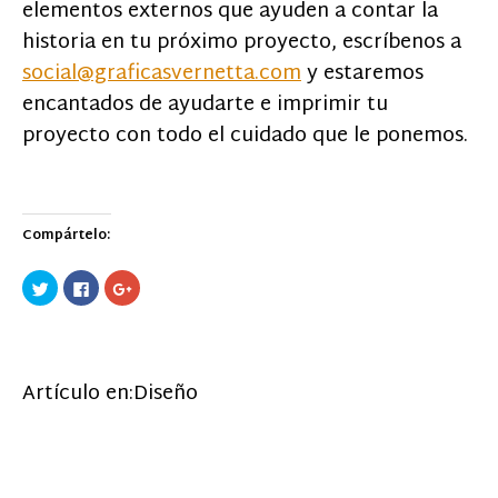
elementos externos que ayuden a contar la
historia en tu próximo proyecto, escríbenos a
social@graficasvernetta.com
y estaremos
encantados de ayudarte e imprimir tu
proyecto con todo el cuidado que le ponemos.
Compártelo:
Haz
Haz
Haz
clic
clic
clic
para
para
para
compartir
compartir
compartir
en
en
en
Twitter
Facebook
Google+
(Se
(Se
(Se
abre
abre
abre
Artículo en:
Diseño
en
en
en
una
una
una
ventana
ventana
ventana
nueva)
nueva)
nueva)